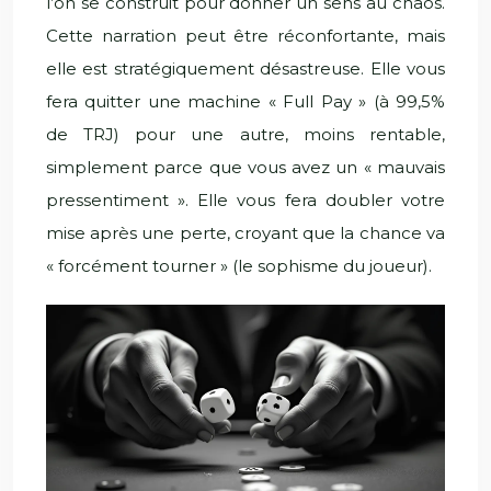
l’on se construit pour donner un sens au chaos.
Cette narration peut être réconfortante, mais
elle est stratégiquement désastreuse. Elle vous
fera quitter une machine « Full Pay » (à 99,5%
de TRJ) pour une autre, moins rentable,
simplement parce que vous avez un « mauvais
pressentiment ». Elle vous fera doubler votre
mise après une perte, croyant que la chance va
« forcément tourner » (le sophisme du joueur).