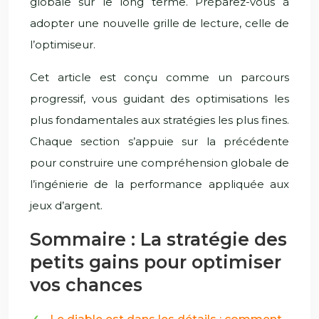
globale sur le long terme. Préparez-vous à
adopter une nouvelle grille de lecture, celle de
l’optimiseur.
Cet article est conçu comme un parcours
progressif, vous guidant des optimisations les
plus fondamentales aux stratégies les plus fines.
Chaque section s’appuie sur la précédente
pour construire une compréhension globale de
l’ingénierie de la performance appliquée aux
jeux d’argent.
Sommaire : La stratégie des
petits gains pour optimiser
vos chances