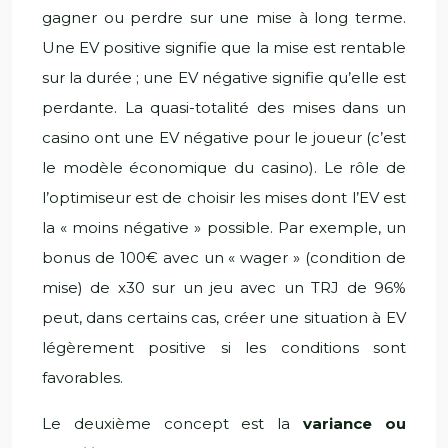
gagner ou perdre sur une mise à long terme.
Une EV positive signifie que la mise est rentable
sur la durée ; une EV négative signifie qu’elle est
perdante. La quasi-totalité des mises dans un
casino ont une EV négative pour le joueur (c’est
le modèle économique du casino). Le rôle de
l’optimiseur est de choisir les mises dont l’EV est
la « moins négative » possible. Par exemple, un
bonus de 100€ avec un « wager » (condition de
mise) de x30 sur un jeu avec un TRJ de 96%
peut, dans certains cas, créer une situation à EV
légèrement positive si les conditions sont
favorables.
Le deuxième concept est la
variance ou