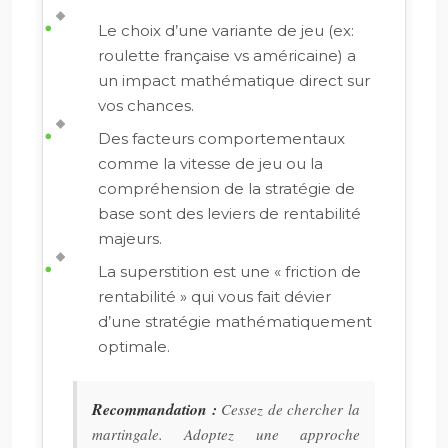
Le choix d’une variante de jeu (ex:
roulette française vs américaine) a
un impact mathématique direct sur
vos chances.
Des facteurs comportementaux
comme la vitesse de jeu ou la
compréhension de la stratégie de
base sont des leviers de rentabilité
majeurs.
La superstition est une « friction de
rentabilité » qui vous fait dévier
d’une stratégie mathématiquement
optimale.
Recommandation :
Cessez de chercher la
martingale. Adoptez une approche