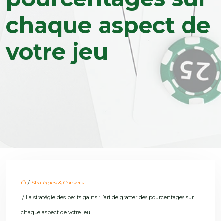
chaque aspect de
votre jeu
/
Stratégies & Conseils
/ La stratégie des petits gains : l’art de gratter des pourcentages sur
chaque aspect de votre jeu