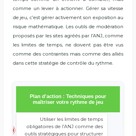
comme un levier à actionner. Gérer sa vitesse
de jeu, c’est gérer activement son exposition au
risque mathématique. Les outils de modération
proposés par les sites agréés par l’ANJ, comme
les limites de temps, ne doivent pas être vus
comme des contraintes mais comme des alliés
dans cette stratégie de contrôle du rythme.
Plan d’action : Techniques pour
maîtriser votre rythme de jeu
Utiliser les limites de temps
obligatoires de l’ANJ comme des
outils stratégiques pour structurer