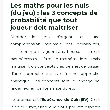
Les maths pour les nuls
(du jeu) : les 3 concepts de
probabilité que tout
joueur doit maîtriser
Aborder les jeux d’argent sans une
compréhension minimale des probabilités,
c’est comme naviguer sans boussole. Il n’est
pas nécessaire d’être un mathématicien, mais
maîtriser trois concepts clés permet de passer
d’une approche intuitive à une approche
analytique. Ces concepts sont le langage de
l’ingénieur en performance du jeu.
Le premier est l’
Espérance de Gain (EV)
. C’est
la valeur moyenne que vous pouvez espérer