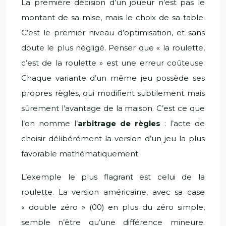
La première décision d’un joueur n’est pas le
montant de sa mise, mais le choix de sa table.
C’est le premier niveau d’optimisation, et sans
doute le plus négligé. Penser que « la roulette,
c’est de la roulette » est une erreur coûteuse.
Chaque variante d’un même jeu possède ses
propres règles, qui modifient subtilement mais
sûrement l’avantage de la maison. C’est ce que
l’on nomme l’
arbitrage de règles
: l’acte de
choisir délibérément la version d’un jeu la plus
favorable mathématiquement.
L’exemple le plus flagrant est celui de la
roulette. La version américaine, avec sa case
« double zéro » (00) en plus du zéro simple,
semble n’être qu’une différence mineure.