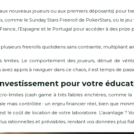
s aux nouveaux joueurs ou aux premiers déposants) pour travail
ves, comme le Sunday Stars Freeroll de PokerStars, où le jeu
 France, l’Espagne et le Portugal pour accéder à des prize p
 plusieurs freerolls quotidiens sans contrainte, multipliant 
limites. Le comportement des joueurs, dénué de véritab
us avez appris à naviguer dans ce chaos, il est temps de pa
r investissement pour votre éduca
 micro-limites (cash game à très faibles enchères, comme l
ciale mais contrôlée : un enjeu financier réel, bien que min
’est le coût de location de votre laboratoire. L’avantage ?
s rationnelles et prévisibles, rendant vos données plus fia