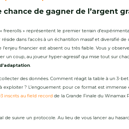
ne chance de gagner de l’argent gra
« freerolls » représentent le premier terrain d’expérimentat
réside dans l’accès à un échantillon massif et diversifié d
 l’enjeu financier est absent ou très faible. Vous y obser
uer un coup, au joueur hyper-agressif qui mise tout sur chaq
 d’adaptation
.
 collecter des données. Comment réagit la table à un 3-bet l
rs à exploiter ? L’engouement pour ce format est immense e
3 inscrits au field record
de la Grande Finale du Winamax Po
cial de suivre un protocole. Au lieu de vous lancer au hasar