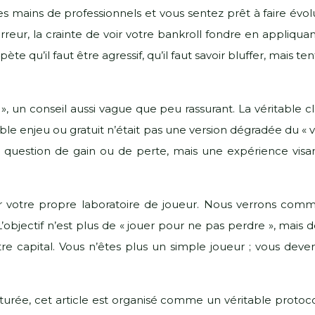
des mains de professionnels et vous sentez prêt à faire évo
erreur, la crainte de voir votre bankroll fondre en appliqua
te qu’il faut être agressif, qu’il faut savoir bluffer, mais 
, un conseil aussi vague que peu rassurant. La véritable c
ble enjeu ou gratuit n’était pas une version dégradée du « vr
question de gain ou de perte, mais une expérience visan
r votre propre laboratoire de joueur. Nous verrons commen
’objectif n’est plus de « jouer pour ne pas perdre », mais
tre capital. Vous n’êtes plus un simple joueur ; vous deve
ée, cet article est organisé comme un véritable protoco