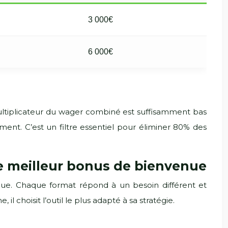
3 000€
6 000€
multiplicateur du wager combiné est suffisamment bas
ent. C’est un filtre essentiel pour éliminer 80% des
 le meilleur bonus de bienvenue
enue. Chaque format répond à un besoin différent et
 choisit l’outil le plus adapté à sa stratégie.