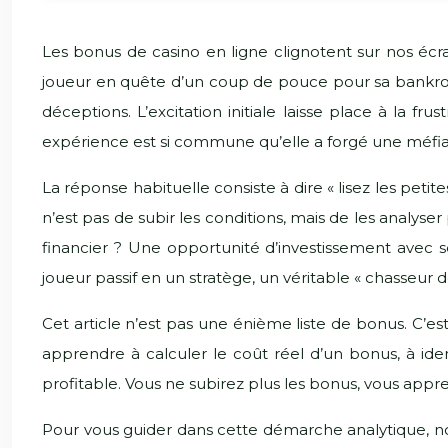
Les bonus de casino en ligne clignotent sur nos écra
joueur en quête d’un coup de pouce pour sa bankrol
déceptions. L’excitation initiale laisse place à la fru
expérience est si commune qu’elle a forgé une méfian
La réponse habituelle consiste à dire « lisez les petites
n’est pas de subir les conditions, mais de les analys
financier ? Une opportunité d’investissement avec se
joueur passif en un stratège, un véritable « chasseur d
Cet article n’est pas une énième liste de bonus. C’
apprendre à calculer le coût réel d’un bonus, à ide
profitable. Vous ne subirez plus les bonus, vous appre
Pour vous guider dans cette démarche analytique, 