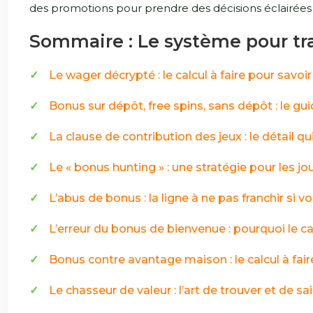
des promotions pour prendre des décisions éclairées
Sommaire : Le système pour tra
Le wager décrypté : le calcul à faire pour savo
Bonus sur dépôt, free spins, sans dépôt : le gu
La clause de contribution des jeux : le détail 
Le « bonus hunting » : une stratégie pour les j
L’abus de bonus : la ligne à ne pas franchir si 
L’erreur du bonus de bienvenue : pourquoi le ca
Bonus contre avantage maison : le calcul à fai
Le chasseur de valeur : l’art de trouver et de s