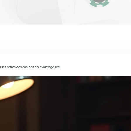
 les offres des casinos en avantage réel