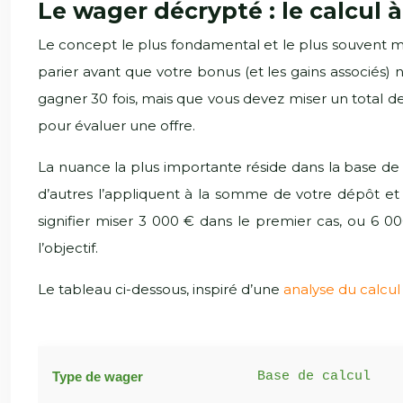
Le wager décrypté : le calcul 
Le concept le plus fondamental et le plus souvent m
parier avant que votre bonus (et les gains associés)
gagner 30 fois, mais que vous devez miser un total de
pour évaluer une offre.
La nuance la plus importante réside dans la base de
d’autres l’appliquent à la somme de votre dépôt e
signifier miser 3 000 € dans le premier cas, ou 6 00
l’objectif.
Le tableau ci-dessous, inspiré d’une
analyse du calcu
Type de wager
Base de calcul