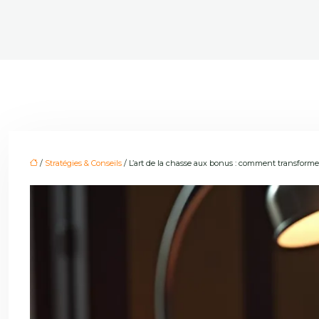
/
Stratégies & Conseils
/ L’art de la chasse aux bonus : comment transformer